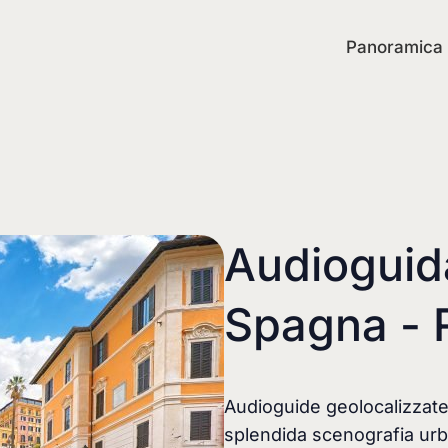
Panoramica
Audioguida
Spagna -
Audioguide geolocalizzate
splendida scenografia urba