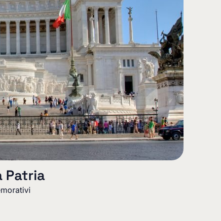
a Patria
orativi