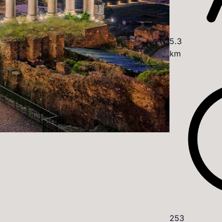
5.3
km
253