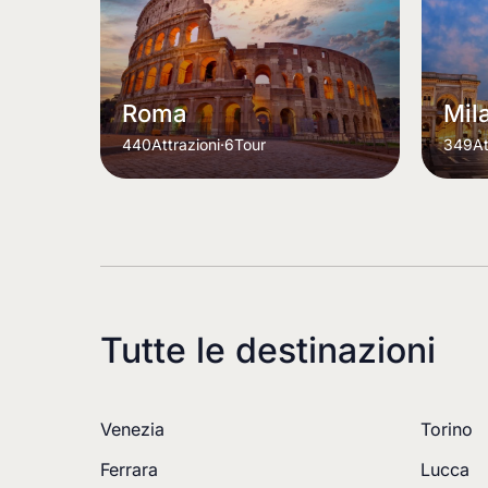
Roma
Mil
440
Attrazioni
·
6
Tour
349
At
Tutte le destinazioni
Venezia
Torino
Ferrara
Lucca