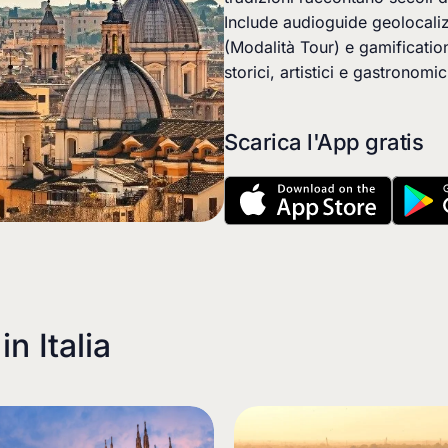
Include audioguide geolocali
(Modalità Tour) e gamification
storici, artistici e gastronom
Scarica l'App gratis
 in
Italia