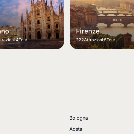
ano
Firenze
trazioni
·
4
Tour
222
Attrazioni
·
5
Tour
Bologna
Aosta