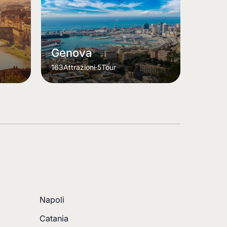
Genova
163
Attrazioni
·
5
Tour
Napoli
Catania