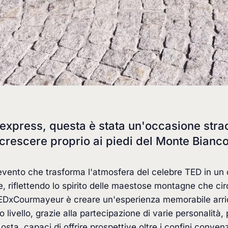
dexpress, questa è stata un'occasione stra
crescere proprio ai piedi del Monte Bianco
vento che trasforma l'atmosfera del celebre TED in un
e, riflettendo lo spirito delle maestose montagne che 
 TEDxCourmayeur è creare un'esperienza memorabile arri
alto livello, grazie alla partecipazione di varie personalità
osta, capaci di offrire prospettive oltre i confini convenz