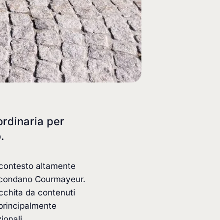
ordinaria per
.
 contesto altamente
circondano Courmayeur.
cchita da contenuti
, principalmente
ionali.