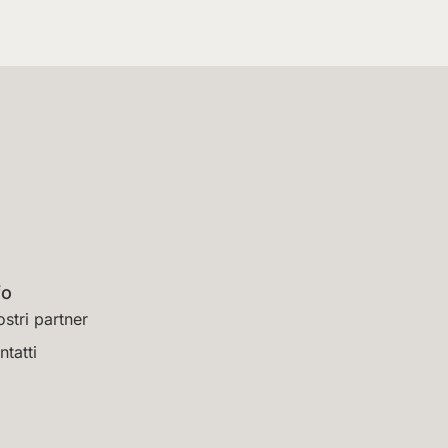
fo
ostri partner
ntatti