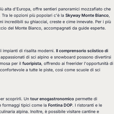
ù alta d'Europa, offre sentieri panoramici mozzafiato che
i. Tra le opzioni più popolari c'è la
Skyway Monte Bianco
,
 incredibili su ghiacciai, creste e cime innevate. Per i più
siccio del Monte Bianco, accompagnati da guide esperte.
 impianti di risalita moderni.
Il comprensorio sciistico di
li appassionati di sci alpino e snowboard possono divertirsi
amosa per il
fuoripista
, offrendo ai freerider l'opportunità di
confortevole a tutte le piste, così come scuole di sci
per scoprirli. Un
tour enogastronomico
permette di
 e formaggi tipici come la
Fontina DOP
. I ristoranti e le
linaria alpina. Inoltre, è possibile visitare cantine e