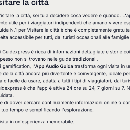
itare la città
itare la città, sei tu a decidere cosa vedere e quando. L'app 
rmente utile per i viaggiatori indipendenti che amano vivere 
uida N.1 per Visitare la città è che è completamente gratui
ta accessibile per tutti, dai turisti occasionali alle famig
i Guidexpress è ricca di informazioni dettagliate e storie co
 spesso non si trovano nelle guide tradizionali.
 gamification, l'
App Audio Guida
trasforma ogni visita in u
della città ancora più divertente e coinvolgente, ideale per
 facile da usare, adatta a tutti i tipi di viaggiatori, dai turi
express è che l'app è attiva 24 ore su 24, 7 giorni su 7. Non
uidata.
te di dover cercare continuamente informazioni online o co
il tuo tempo e semplificando l'esplorazione.
isita in un'esperienza memorabile.