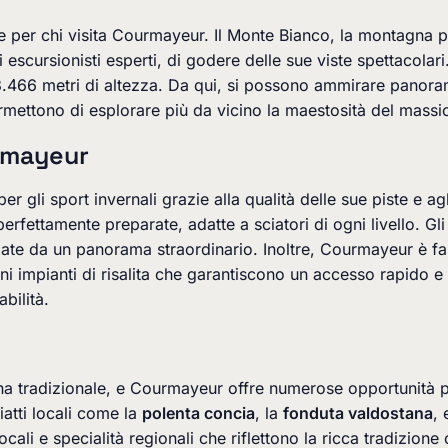
 per chi visita Courmayeur. Il Monte Bianco, la montagna pi
li escursionisti esperti, di godere delle sue viste spettacolar
 3.466 metri di altezza. Da qui, si possono ammirare panorami
permettono di esplorare più da vicino la maestosità del mas
urmayeur
li sport invernali grazie alla qualità delle sue piste e agli
 perfettamente preparate, adatte a sciatori di ogni livello. G
ondate da un panorama straordinario. Inoltre, Courmayeur è f
ni impianti di risalita che garantiscono un accesso rapido e 
bilità.
ucina tradizionale, e Courmayeur offre numerose opportunità 
iatti locali come la
polenta concia
, la
fonduta valdostana
,
li e specialità regionali che riflettono la ricca tradizione cu