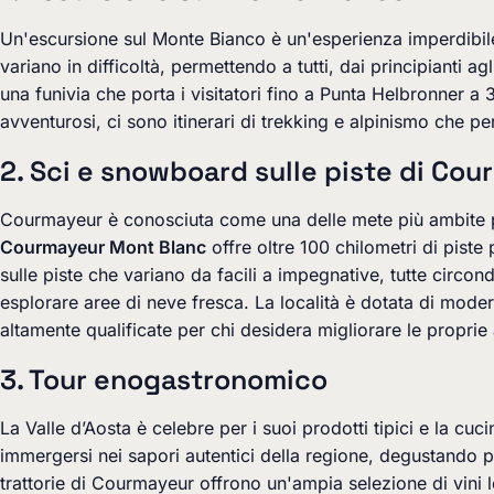
Un'escursione sul Monte Bianco è un'esperienza imperdibile
variano in difficoltà, permettendo a tutti, dai principianti ag
una funivia che porta i visitatori fino a Punta Helbronner a
avventurosi, ci sono itinerari di trekking e alpinismo che 
2. Sci e snowboard sulle piste di Co
Courmayeur è conosciuta come una delle mete più ambite per g
Courmayeur Mont Blanc
offre oltre 100 chilometri di piste
sulle piste che variano da facili a impegnative, tutte circ
esplorare aree di neve fresca. La località è dotata di moder
altamente qualificate per chi desidera migliorare le proprie a
3. Tour enogastronomico
La Valle d’Aosta è celebre per i suoi prodotti tipici e la c
immergersi nei sapori autentici della regione, degustando p
trattorie di Courmayeur offrono un'ampia selezione di vini loca