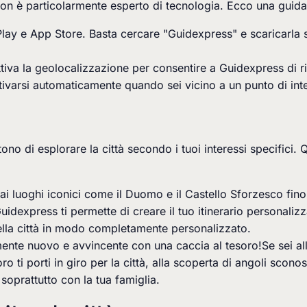
 non è particolarmente esperto di tecnologia. Ecco una guid
lay e App Store. Basta cercare "Guidexpress" e scaricarla su
ttiva la geolocalizzazione per consentire a Guidexpress di rile
ivarsi automaticamente quando sei vicino a un punto di int
tono di esplorare la città secondo i tuoi interessi specifici.
 dai luoghi iconici come il Duomo e il Castello Sforzesco fi
dexpress ti permette di creare il tuo itinerario personalizzat
 della città in modo completamente personalizzato.
mente nuovo e avvincente con una caccia al tesoro!
Se sei a
ro ti porti in giro per la città, alla scoperta di angoli scon
 soprattutto con la tua famiglia.