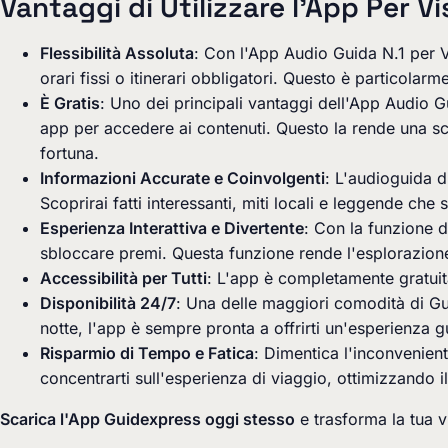
Vantaggi di Utilizzare l'App Per Vis
Flessibilità Assoluta
: Con l'App Audio Guida N.1 per Vis
orari fissi o itinerari obbligatori. Questo è particola
È Gratis
: Uno dei principali vantaggi dell'App Audio G
app per accedere ai contenuti. Questo la rende una scel
fortuna.
Informazioni Accurate e Coinvolgenti
: L'audioguida d
Scoprirai fatti interessanti, miti locali e leggende che
Esperienza Interattiva e Divertente
: Con la funzione di
sbloccare premi. Questa funzione rende l'esplorazione 
Accessibilità per Tutti
: L'app è completamente gratuita e
Disponibilità 24/7
: Una delle maggiori comodità di Guid
notte, l'app è sempre pronta a offrirti un'esperienza g
Risparmio di Tempo e Fatica
: Dimentica l'inconvenien
concentrarti sull'esperienza di viaggio, ottimizzando 
Scarica l'App Guidexpress oggi stesso
e trasforma la tua v